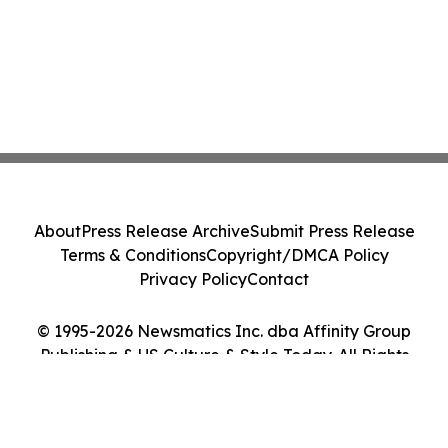
About
Press Release Archive
Submit Press Release
Terms & Conditions
Copyright/DMCA Policy
Privacy Policy
Contact
© 1995-2026 Newsmatics Inc. dba Affinity Group
Publishing & US Culture & Style Today. All Rights
Reserved.
Cookie Settings / Your Privacy Choices