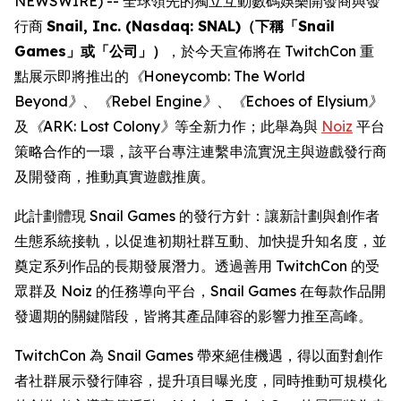
NEWSWIRE) -- 全球領先的獨立互動數碼娛樂開發商與發
行商
Snail, Inc. (Nasdaq: SNAL)（下稱「Snail
Games」或「公司」）
，於今天宣佈將在 TwitchCon 重
點展示即將推出的
《Honeycomb: The World
Beyond》
、
《Rebel Engine》
、
《Echoes of Elysium》
及
《ARK: Lost Colony》
等全新力作；此舉為與
Noiz
平台
策略合作的一環，該平台專注連繫串流實況主與遊戲發行商
及開發商，推動真實遊戲推廣。
此計劃體現 Snail Games 的發行方針：讓新計劃與創作者
生態系統接軌，以促進初期社群互動、加快提升知名度，並
奠定系列作品的長期發展潛力。透過善用 TwitchCon 的受
眾群及 Noiz 的任務導向平台，Snail Games 在每款作品開
發週期的關鍵階段，皆將其產品陣容的影響力推至高峰。
TwitchCon 為 Snail Games 帶來絕佳機遇，得以面對創作
者社群展示發行陣容，提升項目曝光度，同時推動可規模化