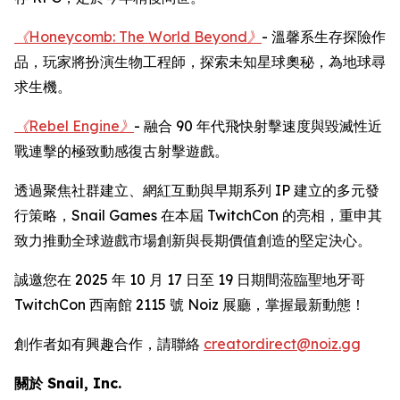
《Honeycomb: The World Beyond》
- 溫馨系生存探險作
品，玩家將扮演生物工程師，探索未知星球奧秘，為地球尋
求生機。
《Rebel Engine》
- 融合 90 年代飛快射擊速度與毀滅性近
戰連擊的極致動感復古射擊遊戲。
透過聚焦社群建立、網紅互動與早期系列 IP 建立的多元發
行策略，Snail Games 在本屆 TwitchCon 的亮相，重申其
致力推動全球遊戲市場創新與長期價值創造的堅定決心。
誠邀您在 2025 年 10 月 17 日至 19 日期間蒞臨聖地牙哥
TwitchCon 西南館 2115 號 Noiz 展廳，掌握最新動態！
創作者如有興趣合作，請聯絡
creatordirect@noiz.gg
關於 Snail, Inc.