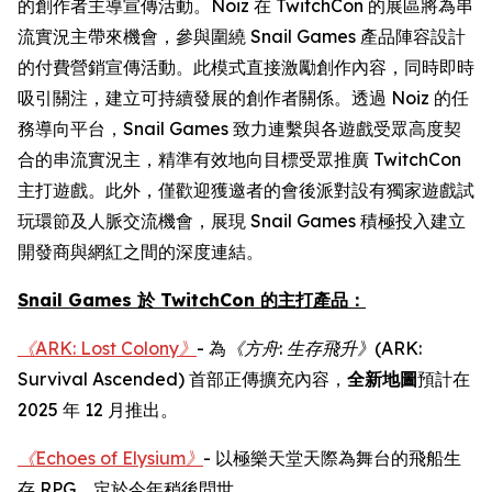
的創作者主導宣傳活動。Noiz 在 TwitchCon 的展區將為串
流實況主帶來機會，參與圍繞 Snail Games 產品陣容設計
的付費營銷宣傳活動。此模式直接激勵創作內容，同時即時
吸引關注，建立可持續發展的創作者關係。透過 Noiz 的任
務導向平台，Snail Games 致力連繫與各遊戲受眾高度契
合的串流實況主，精準有效地向目標受眾推廣 TwitchCon
主打遊戲。此外，僅歡迎獲邀者的會後派對設有獨家遊戲試
玩環節及人脈交流機會，展現 Snail Games 積極投入建立
開發商與網紅之間的深度連結。
Snail Games 於 TwitchCon 的主打產品：
《ARK: Lost Colony》
- 為
《方舟
:
生存飛升》
(ARK:
Survival Ascended)
首部正傳擴充內容，
全新地圖
預計在
2025 年 12 月推出。
《Echoes of Elysium》
- 以極樂天堂天際為舞台的飛船生
存 RPG，定於今年稍後問世。