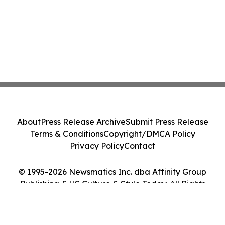
About
Press Release Archive
Submit Press Release
Terms & Conditions
Copyright/DMCA Policy
Privacy Policy
Contact
© 1995-2026 Newsmatics Inc. dba Affinity Group
Publishing & US Culture & Style Today. All Rights
Reserved.
Cookie Settings / Your Privacy Choices