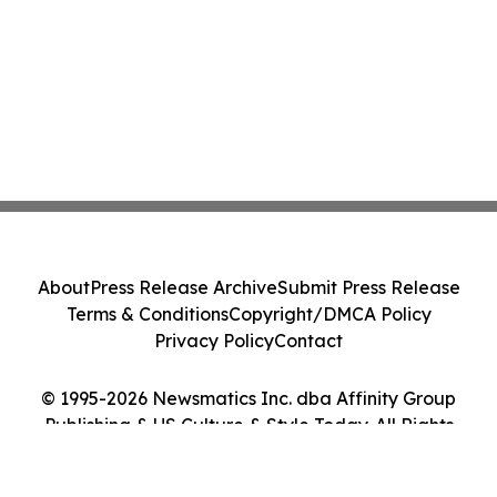
About
Press Release Archive
Submit Press Release
Terms & Conditions
Copyright/DMCA Policy
Privacy Policy
Contact
© 1995-2026 Newsmatics Inc. dba Affinity Group
Publishing & US Culture & Style Today. All Rights
Reserved.